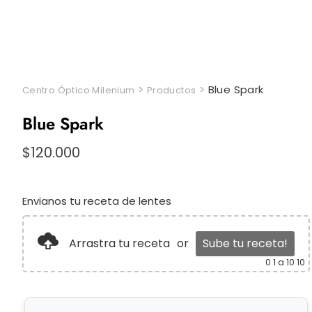
>
>
Blue Spark
Centro Óptico Milenium
Productos
Blue Spark
$
120.000
Envianos tu receta de lentes
Arrastra tu receta
or
Sube tu receta!
0
1 a 10 10