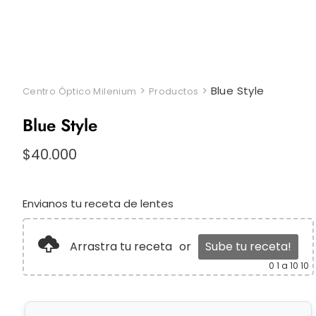
>
>
Blue Style
Centro Óptico Milenium
Productos
Blue Style
$
40.000
Envianos tu receta de lentes
Arrastra tu receta
or
Sube tu receta!
0
1 a 10 10