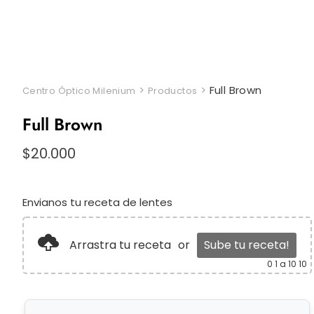
>
>
Full Brown
Centro Óptico Milenium
Productos
Full Brown
$
20.000
Envianos tu receta de lentes
Arrastra tu receta
or
Sube tu receta!
0
1 a 10 10