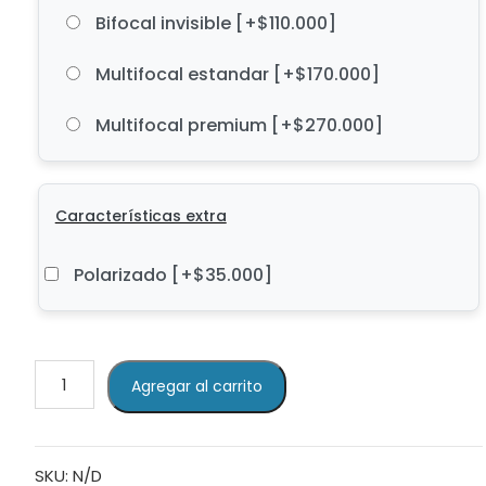
Bifocal invisible
[+$110.000]
Multifocal estandar
[+$170.000]
Multifocal premium
[+$270.000]
Características extra
Polarizado
[+$35.000]
GUESS
Agregar al carrito
GU7690
cantidad
SKU:
N/D