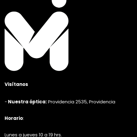
variantes.
Las
opciones
se
pueden
elegir
en
la
página
de
producto
Visítanos
-
Nuestra óptica:
Providencia 2535, Providencia
Horario
:
Lunes a jueves 10 a 19 hrs.