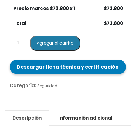
Precio marcos $
73.800
x 1
$
73.800
Total
$
73.800
Lente
Agregar al carrito
de
Seguridad
Rodenstock
Descargar ficha técnica y certificación
–
SEG
28
Categoría:
Seguridad
cantidad
Descripción
Información adicional