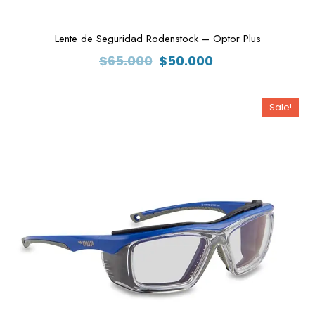
Lente de Seguridad Rodenstock – Optor Plus
El
El
$
65.000
$
50.000
precio
precio
original
actual
Sale!
era:
es:
$65.000.
$50.000.