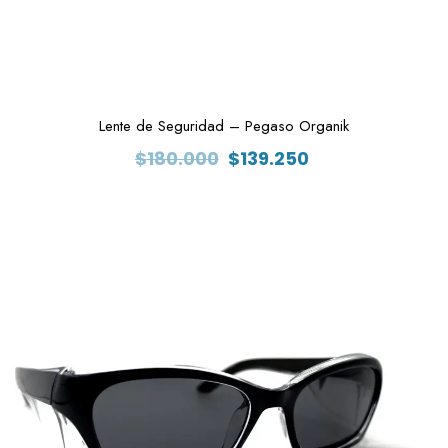
Lente de Seguridad – Pegaso Organik
El
El
$
180.000
$
139.250
precio
precio
original
actual
era:
es:
$180.000.
$139.250.