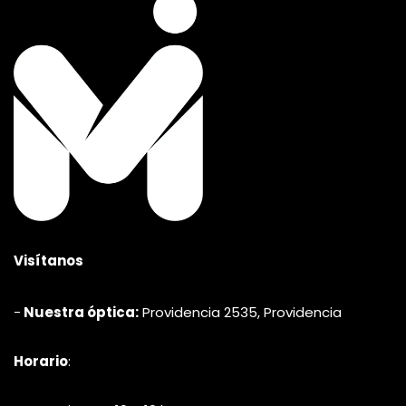
variantes.
Las
opciones
se
pueden
elegir
en
la
página
de
producto
Visítanos
-
Nuestra óptica:
Providencia 2535, Providencia
Horario
: