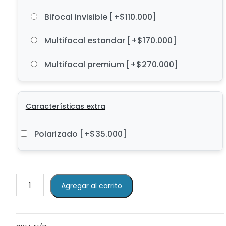
Bifocal invisible
[+$110.000]
Multifocal estandar
[+$170.000]
Multifocal premium
[+$270.000]
Características extra
Polarizado
[+$35.000]
PROTOTYPE
Agregar al carrito
NAZARENO
03
cantidad