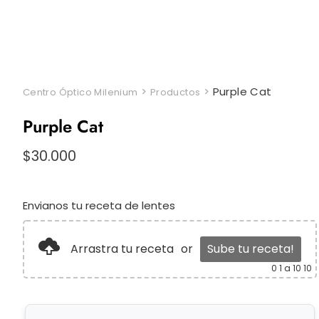
>
>
Purple Cat
Centro Óptico Milenium
Productos
Purple Cat
$
30.000
Envianos tu receta de lentes
Arrastra tu receta
or
Sube tu receta!
0
1 a 10 10