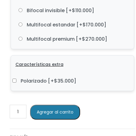
Bifocal invisible
[+$110.000]
Multifocal estandar
[+$170.000]
Multifocal premium
[+$270.000]
Características extra
Polarizado
[+$35.000]
REEF
Agregar al carrito
AA3
M224
cantidad