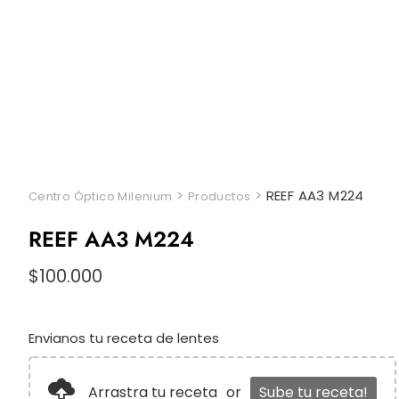
>
>
REEF AA3 M224
Centro Óptico Milenium
Productos
REEF AA3 M224
$
100.000
Envianos tu receta de lentes
Arrastra tu receta
or
Sube tu receta!