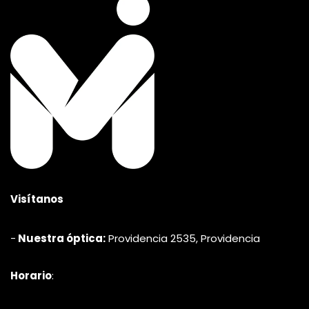
variantes.
Las
opciones
se
pueden
elegir
en
la
página
de
producto
Visítanos
-
Nuestra óptica:
Providencia 2535, Providencia
Horario
: