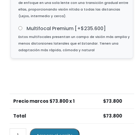
Multifocal Premium
[+$235.600]
Precio marcos $
73.800
x 1
$
73.800
Total
$
73.800
Lente