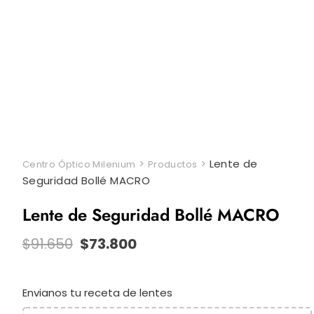
>
>
Lente de
Centro Óptico Milenium
Productos
Seguridad Bollé MACRO
Lente de Seguridad Bollé MACRO
El
El
$
91.650
$
73.800
precio
precio
original
actual
era:
es:
Envianos tu receta de lentes
$91.650.
$73.800.