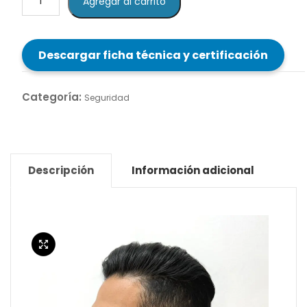
Agregar al carrito
de
Seguridad
Bollé
Descargar ficha técnica y certificación
MACRO
cantidad
Categoría:
Seguridad
Descripción
Información adicional