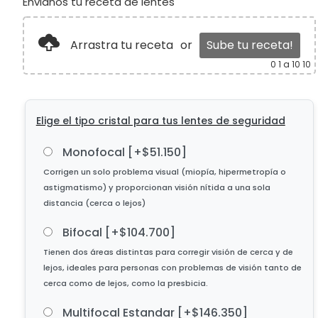
Envianos tu receta de lentes
Arrastra tu receta
or
Sube tu receta!
0
1 a 10 10
Elige el tipo cristal para tus lentes de seguridad
Monofocal
[+$51.150]
Bifocal
[+$104.700]
Multifocal Estandar
[+$146.350]